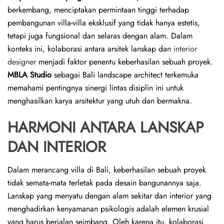
ok
p
nk
berkembang, menciptakan permintaan tinggi terhadap
pembangunan villa-villa eksklusif yang tidak hanya estetis,
p
tetapi juga fungsional dan selaras dengan alam. Dalam
konteks ini, kolaborasi antara arsitek lanskap dan
interior
designer
menjadi faktor penentu keberhasilan sebuah proyek.
MBLA Studio
sebagai Bali landscape architect terkemuka
memahami pentingnya sinergi lintas disiplin ini untuk
menghasilkan karya arsitektur yang utuh dan bermakna.
HARMONI ANTARA LANSKAP
DAN INTERIOR
Dalam merancang villa di Bali, keberhasilan sebuah proyek
tidak semata-mata terletak pada desain bangunannya saja.
Lanskap yang menyatu dengan alam sekitar dan interior yang
menghadirkan kenyamanan psikologis adalah elemen krusial
yang harus berjalan seimbang. Oleh karena itu, kolaborasi