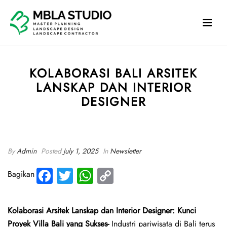
KOLABORASI BALI ARSITEK
LANSKAP DAN INTERIOR
DESIGNER
HOME
»
KOLABORASI BALI ARSITEK LANSKAP DAN INTERIOR DESIGNER
By
Admin
Posted
July 1, 2025
In
Newsletter
Fa
T
W
C
Bagikan
ce
wi
ha
o
b
tte
ts
py
Kolaborasi Arsitek Lanskap dan Interior Designer: Kunci
o
r
A
Li
Proyek Villa Bali yang Sukses-
Industri pariwisata di Bali terus