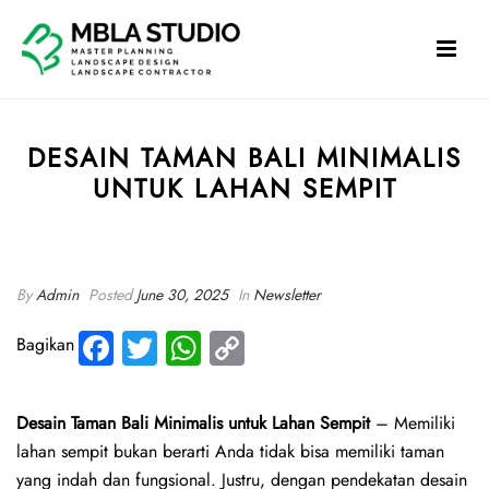
DESAIN TAMAN BALI MINIMALIS
UNTUK LAHAN SEMPIT
HOME
»
DESAIN TAMAN BALI MINIMALIS UNTUK LAHAN SEMPIT
By
Admin
Posted
June 30, 2025
In
Newsletter
Fa
T
W
C
Bagikan
ce
wi
ha
o
b
tte
ts
py
Desain Taman Bali Minimalis untuk Lahan Sempit
– Memiliki
o
r
A
Li
lahan sempit bukan berarti Anda tidak bisa memiliki taman
ok
p
nk
yang indah dan fungsional. Justru, dengan pendekatan desain