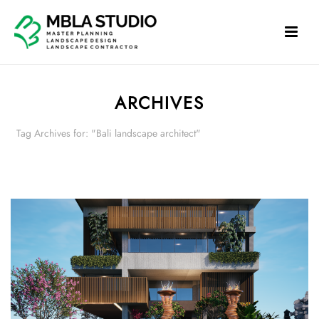
ARCHIVES
Tag Archives for: "Bali landscape architect"
HOME
»
BALI LANDSCAPE ARCHITECT