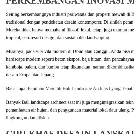
PERKEMBANGAN INOVASI 
Seiring berkembangnya industri pariwisata dan properti mewah di 
tradisional dengan pendekatan desain kontemporer. Di sinilah peran
Mereka tidak hanya memahami filosofi lokal, tetapi juga mampu meng
tropical, eco-resort design, dan sustainable landscaping.
Misalnya, pada vila-vila modern di Ubud atau Canggu, Anda bisa m
hardscape modern seperti beton ekspos, baja hitam, dan pencahaya
kamboja, palem, dan bambu tetap digunakan, namun dikombinasikan
desain Eropa atau Jepang.
Baca Juga:
Panduan Memilih Bali Landscape Architect yang Tepat
Banyak Bali landscape architect saat ini juga mengintegrasikan teknol
pemanfaatan air hujan, dan penggunaan material lokal daur ulang. Pe
lingkungan dan efisien.
CIRI KHAS DESAIN LANSKAP