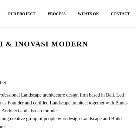
OUR PROJECT
PROCESS
WHATS ON
CONTACT
I & INOVASI MODERN
IKAN GAYA ARSITEKTUR LANSKAP BALI, TRADISI & INOVASI MODERN
US
rofessional Landscape architecture design firm based in Bali. Led
 as Founder and certified Landscape architect together with Bagus
d Architect and also co founder.
oung creative group of people who design Landscape and Build
ure.