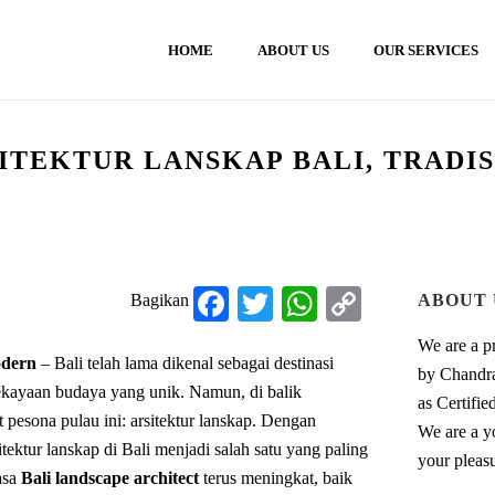
HOME
ABOUT US
OUR SERVICES
ITEKTUR LANSKAP BALI, TRADIS
HOME
»
KEUN
Fa
T
W
C
Bagikan
ABOUT 
ce
wi
ha
op
We are a p
odern
– Bali telah lama dikenal sebagai destinasi
bo
tte
ts
y
by Chandra
ekayaan budaya yang unik. Namun, di balik
ok
r
A
Li
as Certifie
pesona pulau ini: arsitektur lanskap. Dengan
We are a y
pp
nk
ektur lanskap di Bali menjadi salah satu yang paling
your pleas
asa
Bali landscape architect
terus meningkat, baik