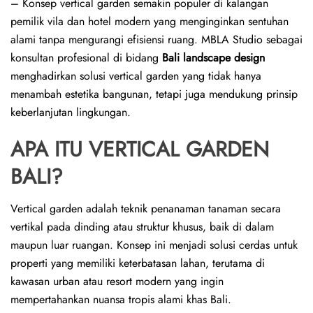
o
r
A
Li
– Konsep vertical garden semakin populer di kalangan
ok
p
nk
pemilik vila dan hotel modern yang menginginkan sentuhan
alami tanpa mengurangi efisiensi ruang. MBLA Studio sebagai
p
konsultan profesional di bidang
Bali landscape design
menghadirkan solusi vertical garden yang tidak hanya
menambah estetika bangunan, tetapi juga mendukung prinsip
keberlanjutan lingkungan.
APA ITU VERTICAL GARDEN
BALI?
Vertical garden adalah teknik penanaman tanaman secara
vertikal pada dinding atau struktur khusus, baik di dalam
maupun luar ruangan. Konsep ini menjadi solusi cerdas untuk
properti yang memiliki keterbatasan lahan, terutama di
kawasan urban atau resort modern yang ingin
mempertahankan nuansa tropis alami khas Bali.