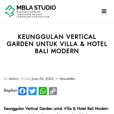
KEUNGGULAN VERTICAL
GARDEN UNTUK VILLA & HOTEL
BALI MODERN
HOME
»
KEUNGGULAN VERTICAL GARDEN UNTUK VILLA & HOTEL BALI
MODERN
By
Admin
Posted
June 24, 2025
In
Newsletter
Fa
T
W
C
Bagikan
ce
wi
ha
o
b
tte
ts
py
Keunggulan Vertical Garden untuk Villa & Hotel Bali Modern