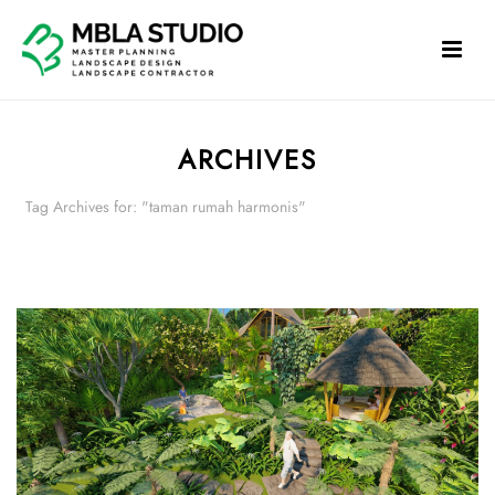
ARCHIVES
Tag Archives for: "taman rumah harmonis"
HOME
»
TAMAN RUMAH HARMONIS