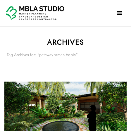
ARCHIVES
Tag Archives for: "pathway taman tropis"
HOME
»
PATHWAY TAMAN TROPIS