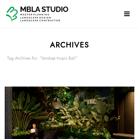
ARCHIVES
Tag Archives for: "lanskap tropis Bali"
HOME
»
LANSKAP TROPIS BALI