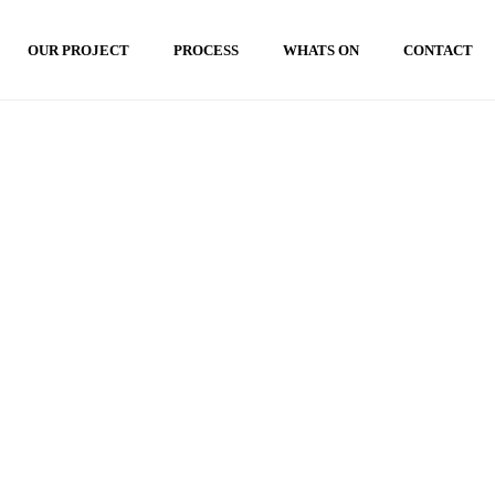
OUR PROJECT
PROCESS
WHATS ON
CONTACT
HOME
»
LANDSCAPE BALI DI LUAR PULAU