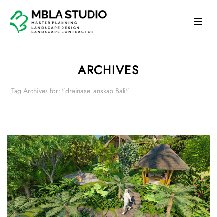
ARCHIVES
Tag Archives for: "drainase lanskap Bali"
HOME
»
DRAINASE LANSKAP BALI