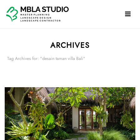
ARCHIVES
Tag Archives for: "desain taman villa Bali"
HOME
»
DESAIN TAMAN VILLA BALI