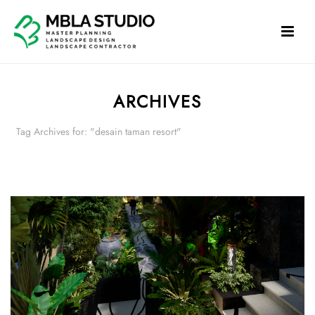
ARCHIVES
Tag Archives for: "desain taman resort"
HOME
»
DESAIN TAMAN RESORT