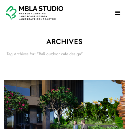
ARCHIVES
Tag Archives for: "Bali outdoor cafe design"
HOME
»
BALI OUTDOOR CAFE DESIGN