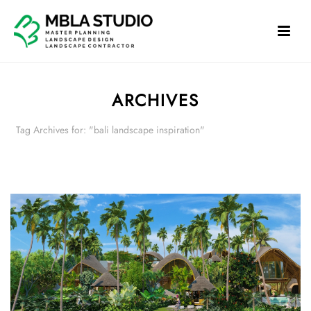
ARCHIVES
Tag Archives for: "bali landscape inspiration"
HOME
»
BALI LANDSCAPE INSPIRATION